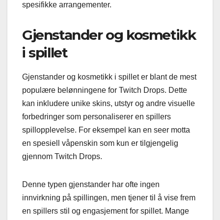
spesifikke arrangementer.
Gjenstander og kosmetikk
i spillet
Gjenstander og kosmetikk i spillet er blant de mest
populære belønningene for Twitch Drops. Dette
kan inkludere unike skins, utstyr og andre visuelle
forbedringer som personaliserer en spillers
spillopplevelse. For eksempel kan en seer motta
en spesiell våpenskin som kun er tilgjengelig
gjennom Twitch Drops.
Denne typen gjenstander har ofte ingen
innvirkning på spillingen, men tjener til å vise frem
en spillers stil og engasjement for spillet. Mange