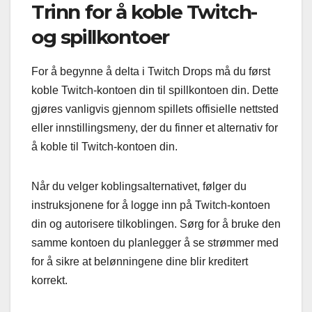
Trinn for å koble Twitch-
og spillkontoer
For å begynne å delta i Twitch Drops må du først
koble Twitch-kontoen din til spillkontoen din. Dette
gjøres vanligvis gjennom spillets offisielle nettsted
eller innstillingsmeny, der du finner et alternativ for
å koble til Twitch-kontoen din.
Når du velger koblingsalternativet, følger du
instruksjonene for å logge inn på Twitch-kontoen
din og autorisere tilkoblingen. Sørg for å bruke den
samme kontoen du planlegger å se strømmer med
for å sikre at belønningene dine blir kreditert
korrekt.