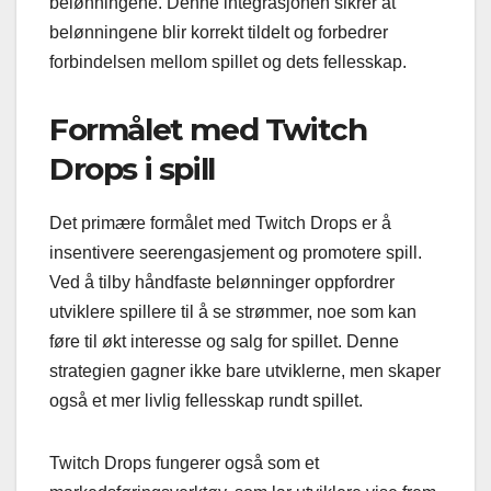
belønningene. Denne integrasjonen sikrer at
belønningene blir korrekt tildelt og forbedrer
forbindelsen mellom spillet og dets fellesskap.
Formålet med Twitch
Drops i spill
Det primære formålet med Twitch Drops er å
insentivere seerengasjement og promotere spill.
Ved å tilby håndfaste belønninger oppfordrer
utviklere spillere til å se strømmer, noe som kan
føre til økt interesse og salg for spillet. Denne
strategien gagner ikke bare utviklerne, men skaper
også et mer livlig fellesskap rundt spillet.
Twitch Drops fungerer også som et