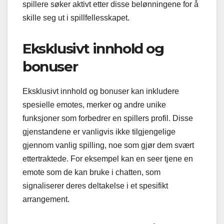
spillere søker aktivt etter disse belønningene for å
skille seg ut i spillfellesskapet.
Eksklusivt innhold og
bonuser
Eksklusivt innhold og bonuser kan inkludere
spesielle emotes, merker og andre unike
funksjoner som forbedrer en spillers profil. Disse
gjenstandene er vanligvis ikke tilgjengelige
gjennom vanlig spilling, noe som gjør dem svært
ettertraktede. For eksempel kan en seer tjene en
emote som de kan bruke i chatten, som
signaliserer deres deltakelse i et spesifikt
arrangement.