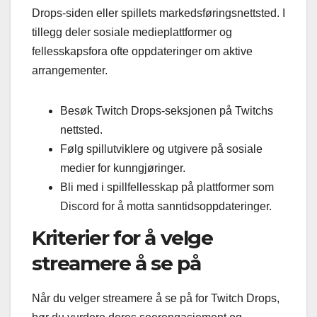
Drops-siden eller spillets markedsføringsnettsted. I
tillegg deler sosiale medieplattformer og
fellesskapsfora ofte oppdateringer om aktive
arrangementer.
Besøk Twitch Drops-seksjonen på Twitchs
nettsted.
Følg spillutviklere og utgivere på sosiale
medier for kunngjøringer.
Bli med i spillfellesskap på plattformer som
Discord for å motta sanntidsoppdateringer.
Kriterier for å velge
streamere å se på
Når du velger streamere å se på for Twitch Drops,