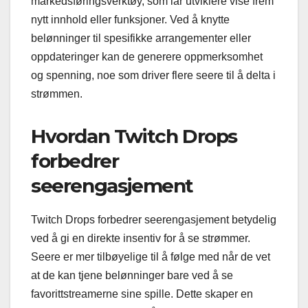
markedsføringsverktøy, som lar utviklere vise frem
nytt innhold eller funksjoner. Ved å knytte
belønninger til spesifikke arrangementer eller
oppdateringer kan de generere oppmerksomhet
og spenning, noe som driver flere seere til å delta i
strømmen.
Hvordan Twitch Drops
forbedrer
seerengasjement
Twitch Drops forbedrer seerengasjement betydelig
ved å gi en direkte insentiv for å se strømmer.
Seere er mer tilbøyelige til å følge med når de vet
at de kan tjene belønninger bare ved å se
favorittstreamerne sine spille. Dette skaper en