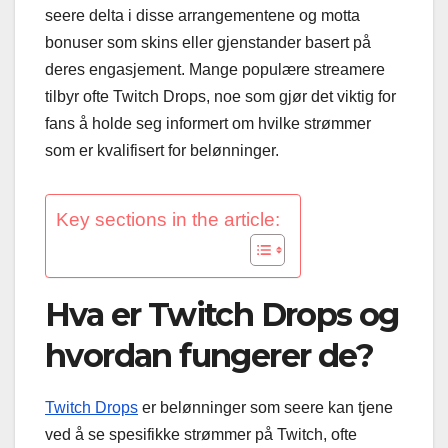
seere delta i disse arrangementene og motta
bonuser som skins eller gjenstander basert på
deres engasjement. Mange populære streamere
tilbyr ofte Twitch Drops, noe som gjør det viktig for
fans å holde seg informert om hvilke strømmer
som er kvalifisert for belønninger.
Key sections in the article:
Hva er Twitch Drops og
hvordan fungerer de?
Twitch Drops
er belønninger som seere kan tjene
ved å se spesifikke strømmer på Twitch, ofte