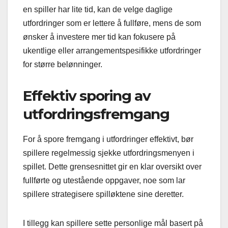
en spiller har lite tid, kan de velge daglige
utfordringer som er lettere å fullføre, mens de som
ønsker å investere mer tid kan fokusere på
ukentlige eller arrangementspesifikke utfordringer
for større belønninger.
Effektiv sporing av
utfordringsfremgang
For å spore fremgang i utfordringer effektivt, bør
spillere regelmessig sjekke utfordringsmenyen i
spillet. Dette grensesnittet gir en klar oversikt over
fullførte og utestående oppgaver, noe som lar
spillere strategisere spilløktene sine deretter.
I tillegg kan spillere sette personlige mål basert på