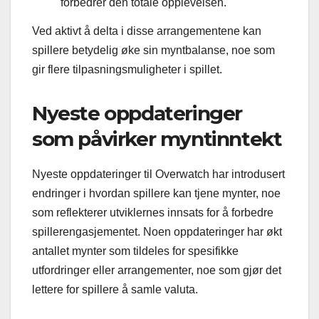
forbedrer den totale opplevelsen.
Ved aktivt å delta i disse arrangementene kan
spillere betydelig øke sin myntbalanse, noe som
gir flere tilpasningsmuligheter i spillet.
Nyeste oppdateringer
som påvirker myntinntekt
Nyeste oppdateringer til Overwatch har introdusert
endringer i hvordan spillere kan tjene mynter, noe
som reflekterer utviklernes innsats for å forbedre
spillerengasjementet. Noen oppdateringer har økt
antallet mynter som tildeles for spesifikke
utfordringer eller arrangementer, noe som gjør det
lettere for spillere å samle valuta.