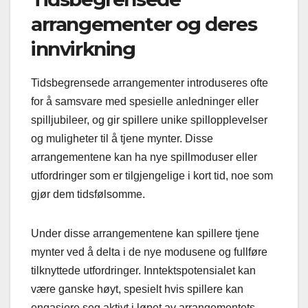
arrangementer og deres
innvirkning
Tidsbegrensede arrangementer introduseres ofte
for å samsvare med spesielle anledninger eller
spilljubileer, og gir spillere unike spillopplevelser
og muligheter til å tjene mynter. Disse
arrangementene kan ha nye spillmoduser eller
utfordringer som er tilgjengelige i kort tid, noe som
gjør dem tidsfølsomme.
Under disse arrangementene kan spillere tjene
mynter ved å delta i de nye modusene og fullføre
tilknyttede utfordringer. Inntektspotensialet kan
være ganske høyt, spesielt hvis spillere kan
engasjere seg aktivt i løpet av arrangementets