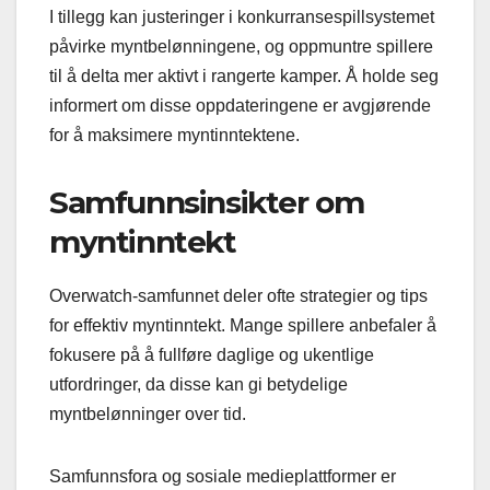
I tillegg kan justeringer i konkurransespillsystemet
påvirke myntbelønningene, og oppmuntre spillere
til å delta mer aktivt i rangerte kamper. Å holde seg
informert om disse oppdateringene er avgjørende
for å maksimere myntinntektene.
Samfunnsinsikter om
myntinntekt
Overwatch-samfunnet deler ofte strategier og tips
for effektiv myntinntekt. Mange spillere anbefaler å
fokusere på å fullføre daglige og ukentlige
utfordringer, da disse kan gi betydelige
myntbelønninger over tid.
Samfunnsfora og sosiale medieplattformer er