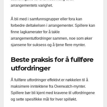
arrangementets varighet.
Å bli med i samfunnsgrupper eller fora kan
forbedre deltakelsen i arrangementer. Spillere kan
finne lagkamerater for å takle
arrangementutfordringer sammen, noe som øker
sjansene for suksess og å tjene flere mynter.
Beste praksis for å fullføre
utfordringer
Å fullføre utfordringer effektivt er nøkkelen til å
maksimere inntektene fra Overwatch-mynter.
Spillere bør bli kjent med kravene til utfordringene
og sette spesifikke mål for hver spilløkt.