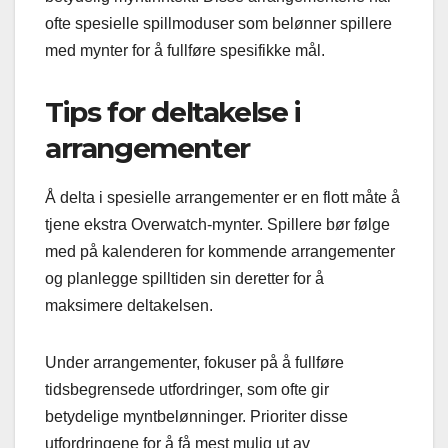
ofte spesielle spillmoduser som belønner spillere
med mynter for å fullføre spesifikke mål.
Tips for deltakelse i
arrangementer
Å delta i spesielle arrangementer er en flott måte å
tjene ekstra Overwatch-mynter. Spillere bør følge
med på kalenderen for kommende arrangementer
og planlegge spilltiden sin deretter for å
maksimere deltakelsen.
Under arrangementer, fokuser på å fullføre
tidsbegrensede utfordringer, som ofte gir
betydelige myntbelønninger. Prioriter disse
utfordringene for å få mest mulig ut av