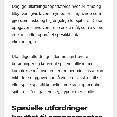
Daglige utfordringer oppdateres hver 24. time og
tilbyr vanligvis lavere myntbelønninger, noe som
gjør dem raske og tilgjengelige for spillere. Disse
oppgavene involverer ofte enkle mål, som å vinne
en kamp eller oppnå et spesifikt antall
elimineringer.
Ukentlige utfordringer, derimot, gir høyere
belønninger og krever at spillere fullfører mer
komplekse mål over en lengre periode. Disse kan
inkludere oppgaver som å vinne et visst antall spill
eller spille spesifikke helter, noe som oppmuntrer
spillere til å engasjere seg dypere med spillet.
Spesielle utfordringer