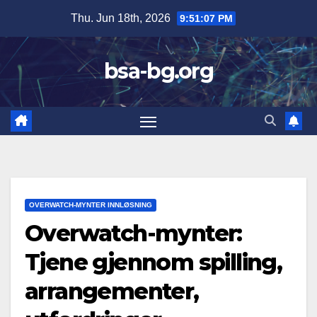
Skip
Thu. Jun 18th, 2026
9:51:09 PM
to
content
bsa-bg.org
OVERWATCH-MYNTER INNLØSNING
Overwatch-mynter:
Tjene gjennom spilling,
arrangementer,