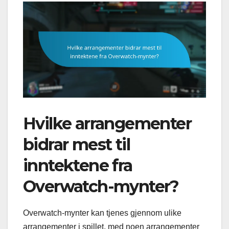
Hvilke arrangementer
bidrar mest til
inntektene fra
Overwatch-mynter?
Overwatch-mynter kan tjenes gjennom ulike
arrangementer i spillet, med noen arrangementer