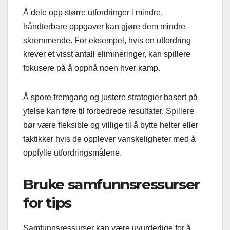
Å dele opp større utfordringer i mindre,
håndterbare oppgaver kan gjøre dem mindre
skremmende. For eksempel, hvis en utfordring
krever et visst antall elimineringer, kan spillere
fokusere på å oppnå noen hver kamp.
Å spore fremgang og justere strategier basert på
ytelse kan føre til forbedrede resultater. Spillere
bør være fleksible og villige til å bytte helter eller
taktikker hvis de opplever vanskeligheter med å
oppfylle utfordringsmålene.
Bruke samfunnsressurser
for tips
Samfunnsressurser kan være uvurderlige for å