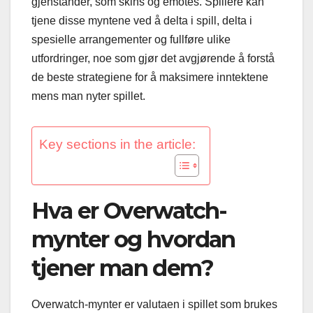
gjenstander, som skins og emotes. Spillere kan
tjene disse myntene ved å delta i spill, delta i
spesielle arrangementer og fullføre ulike
utfordringer, noe som gjør det avgjørende å forstå
de beste strategiene for å maksimere inntektene
mens man nyter spillet.
Key sections in the article:
Hva er Overwatch-
mynter og hvordan
tjener man dem?
Overwatch-mynter er valutaen i spillet som brukes