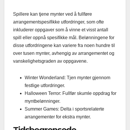
Spillere kan tjene mynter ved å fullføre
arrangementspesifikke utfordringer, som ofte
inkluderer oppgaver som å vinne et visst antall
spill eller oppnå spesifikke mål. Belønningene for
disse utfordringene kan variere fra noen hundre til
over tusen mynter, avhengig av arrangementet og
vanskelighetsgraden av oppgavene.
Winter Wonderland: Tjen mynter gjennom
festlige utfordringer.
Halloween Terror: Fullfør skumle oppdrag for
myntbelønninger.
Summer Games: Delta i sportsrelaterte
arrangementer for ekstra mynter.
Tidsbegrensede