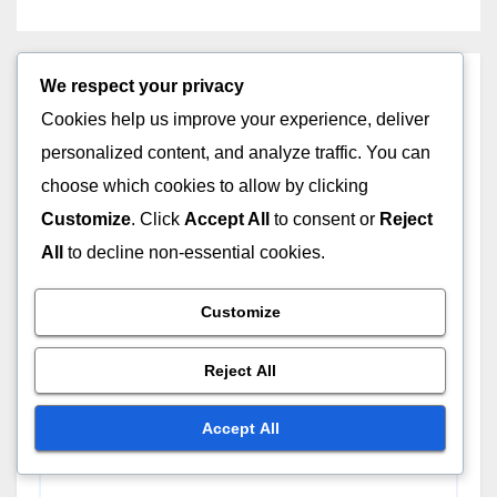
We respect your privacy
Leave a Reply
Cookies help us improve your experience, deliver
Your email address will not be published.
Required
personalized content, and analyze traffic. You can
fields are marked
*
choose which cookies to allow by clicking
Customize
. Click
Accept All
to consent or
Reject
Comment
*
All
to decline non-essential cookies.
Customize
Reject All
Accept All