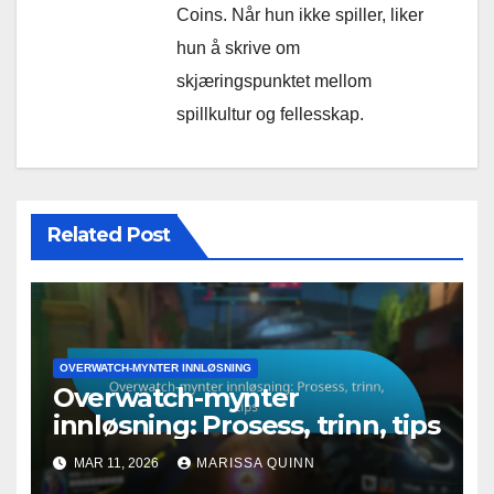
Coins. Når hun ikke spiller, liker
hun å skrive om
skjæringspunktet mellom
spillkultur og fellesskap.
Related Post
OVERWATCH-MYNTER INNLØSNING
Overwatch-mynter
innløsning: Prosess, trinn, tips
MAR 11, 2026
MARISSA QUINN