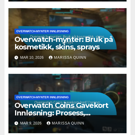
OVERWATCH-MYNTER INNLØSNING
Overwatch-mynter: Bruk på
kosmetikk, skins, sprays
MAR 10, 2026
MARISSA QUINN
OVERWATCH-MYNTER INNLØSNING
Overwatch Coins Gavekort
Innløsning: Prosess,
Problemer
MAR 9, 2026
MARISSA QUINN