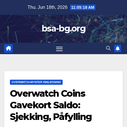
Skip
Thu. Jun 18th, 2026
11:05:20 AM
to
content
bsa-bg.org
OVERWATCH-MYNTER INNLØSNING
Overwatch Coins
Gavekort Saldo:
Sjekking, Påfylling