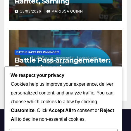
Raritet, Samling
13/03/2026
MARISSA QUINN
BATTLE PASS BELØNNINGER
Battle Pass-arrangementer:
Sesongbasert,
Tidsbegrenset, Eksklusiv
We respect your privacy
12/03/2026
MARISSA QUINN
Cookies help us improve your experience, deliver
personalized content, and analyze traffic. You can
choose which cookies to allow by clicking
Customize
. Click
Accept All
to consent or
Reject
All
to decline non-essential cookies.
bsa-bg.org