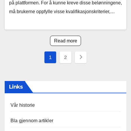
på plattformen. For å kunne kreve disse belønningene,
må brukerne oppfylle visse kvalifikasjonskriterier,…
Read more
Posts
1
2
pagination
Links
Vår historie
Bla gjennom artikler