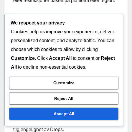
eller restriksjoner basert på plattform eller region.
Hvis du har koblet kontoene dine, men fortsatt har
We respect your privacy
problemer, vurder å koble fra og koble dem på nytt.
Cookies help us improve your experience, deliver
Dette kan ofte løse eventuelle tilkoblingsfeil. Sørg
personalized content, and analyze traffic. You can
for å følge spillets offisielle retningslinjer for å
koble kontoer for å unngå feil.
choose which cookies to allow by clicking
Customize
. Click
Accept All
to consent or
Reject
Streamerens deltakelse
All
to decline non-essential cookies.
Streamerens deltakelse er avgjørende for at
Customize
Twitch Drops skal fungere. Ikke alle streamere
aktiverer Drops for strømmene sine, så det er viktig
Reject All
å verifisere at streameren du ser på har aktivert
denne funksjonen. Se etter kunngjøringer på
Accept All
kanalen deres eller sosiale medier om
tilgjengelighet av Drops.