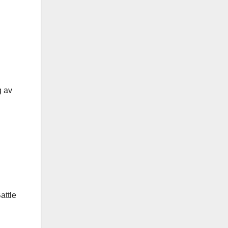
g av
attle