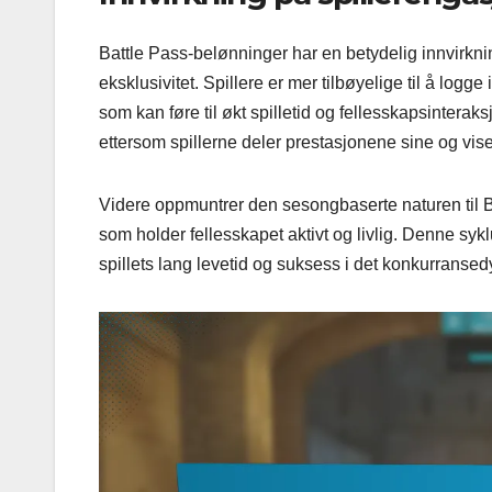
Battle Pass-belønninger har en betydelig innvirkn
eksklusivitet. Spillere er mer tilbøyelige til å logg
som kan føre til økt spilletid og fellesskapsintera
ettersom spillerne deler prestasjonene sine og vis
Videre oppmuntrer den sesongbaserte naturen til Batt
som holder fellesskapet aktivt og livlig. Denne sy
spillets lang levetid og suksess i det konkurransedy