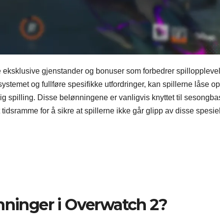
ne eksklusive gjenstander og bonuser som forbedrer spilloppleve
ystemet og fullføre spesifikke utfordringer, kan spillerne låse o
ig spilling. Disse belønningene er vanligvis knyttet til sesongba
dsramme for å sikre at spillerne ikke går glipp av disse spesie
nninger i Overwatch 2?