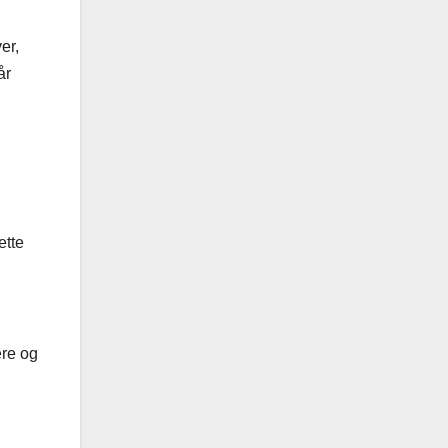
er,
år
ette
ere og