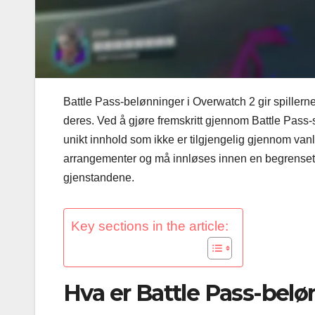
Battle Pass-belønninger i Overwatch 2 gir spiller
deres. Ved å gjøre fremskritt gjennom Battle Pass-s
unikt innhold som ikke er tilgjengelig gjennom vanl
arrangementer og må innløses innen en begrenset ti
gjenstandene.
Key sections in the article:
Hva er Battle Pass-belø