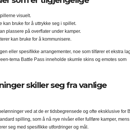
er som er tilgjengelige
illerne visuelt.
kan bruke for å uttrykke seg i spillet.
an plassere på overflater under kamper.
terer kan bruke for å kommunisere.
en eller spesifikke arrangementer, noe som tilfører et ekstra la
oween-tema Battle Pass inneholde skumle skins og emotes som
nger skiller seg fra vanlige
 belønninger ved at de er tidsbegrensede og ofte eksklusive for B
dard spilling, som å nå nye nivåer eller fullføre kamper, mens
erer seg med spesifikke utfordringer og mål.