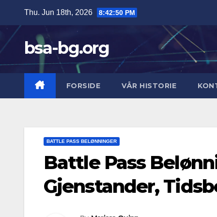
Skip
Thu. Jun 18th, 2026
8:42:51 PM
to
content
bsa-bg.org
FORSIDE
VÅR HISTORIE
KON
BATTLE PASS BELØNNINGER
Battle Pass Belønn
Gjenstander, Tids