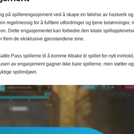
ing på spillerengasjement ved å skape en følelse av hastverk og
e inn regelmessig for å fullføre utfordringer og tjene belønninger, 
ksjon. Dette engasjementet kan forbedre den totale spillopplevels
er frem de eksklusive gjenstandene sine.
le Pass spillerne til å komme tilbake til spillet for nytt innhold
klusen av engasjement gagner ikke bare spillerne, men støtter o
ktige spillmiljøet.