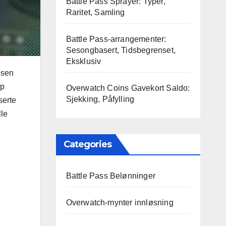
Battle Pass Sprayer: Typer,
Raritet, Samling
Battle Pass-arrangementer:
Sesongbasert, Tidsbegrenset,
Eksklusiv
lsen
pp
Overwatch Coins Gavekort Saldo:
Sjekking, Påfylling
serte
lle
Categories
Battle Pass Belønninger
Overwatch-mynter innløsning