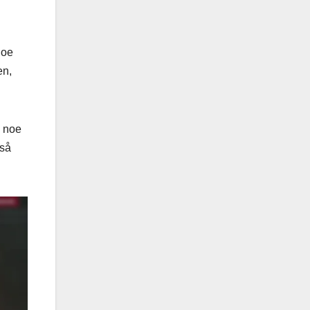
noe
en,
, noe
gså