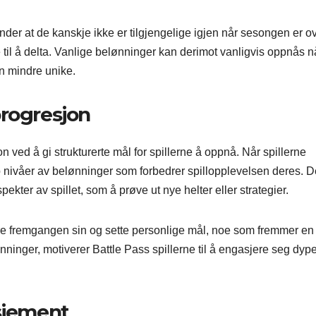
tander at de kanskje ikke er tilgjengelige igjen når sesongen er ov
 til å delta. Vanlige belønninger kan derimot vanligvis oppnås n
n mindre unike.
lprogresjon
jon ved å gi strukturerte mål for spillerne å oppnå. Når spillerne
opp nivåer av belønninger som forbedrer spillopplevelsen deres. D
pekter av spillet, som å prøve ut nye helter eller strategier.
re fremgangen sin og sette personlige mål, noe som fremmer en
lønninger, motiverer Battle Pass spillerne til å engasjere seg dyp
asjement