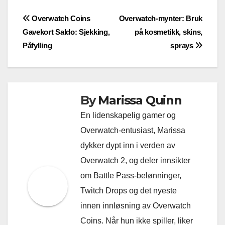
Post
Overwatch Coins
Overwatch-mynter: Bruk
Gavekort Saldo: Sjekking,
på kosmetikk, skins,
navigation
Påfylling
sprays
By
Marissa Quinn
En lidenskapelig gamer og
Overwatch-entusiast, Marissa
dykker dypt inn i verden av
Overwatch 2, og deler innsikter
om Battle Pass-belønninger,
Twitch Drops og det nyeste
innen innløsning av Overwatch
Coins. Når hun ikke spiller, liker