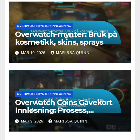
OVERWATCH-MYNTER INNLØSNING
Overwatch-mynter: Bruk på
kosmetikk, skins, sprays
MAR 10, 2026
MARISSA QUINN
OVERWATCH-MYNTER INNLØSNING
Overwatch Coins Gavekort
Innløsning: Prosess,
Problemer
MAR 9, 2026
MARISSA QUINN