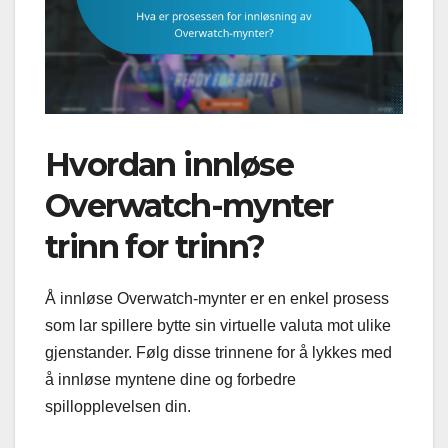
Hvordan innløse
Overwatch-mynter
trinn for trinn?
Å innløse Overwatch-mynter er en enkel prosess
som lar spillere bytte sin virtuelle valuta mot ulike
gjenstander. Følg disse trinnene for å lykkes med
å innløse myntene dine og forbedre
spillopplevelsen din.