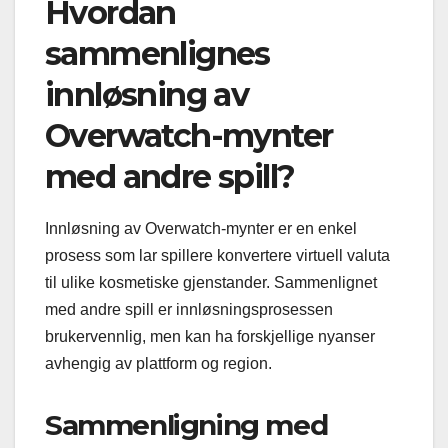
Hvordan
sammenlignes
innløsning av
Overwatch-mynter
med andre spill?
Innløsning av Overwatch-mynter er en enkel
prosess som lar spillere konvertere virtuell valuta
til ulike kosmetiske gjenstander. Sammenlignet
med andre spill er innløsningsprosessen
brukervennlig, men kan ha forskjellige nyanser
avhengig av plattform og region.
Sammenligning med