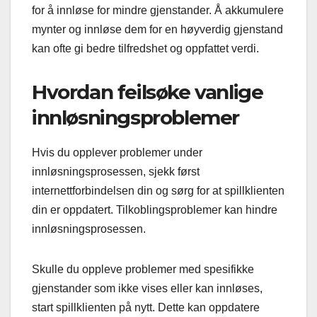
for å innløse for mindre gjenstander. Å akkumulere
mynter og innløse dem for en høyverdig gjenstand
kan ofte gi bedre tilfredshet og oppfattet verdi.
Hvordan feilsøke vanlige
innløsningsproblemer
Hvis du opplever problemer under
innløsningsprosessen, sjekk først
internettforbindelsen din og sørg for at spillklienten
din er oppdatert. Tilkoblingsproblemer kan hindre
innløsningsprosessen.
Skulle du oppleve problemer med spesifikke
gjenstander som ikke vises eller kan innløses,
start spillklienten på nytt. Dette kan oppdatere