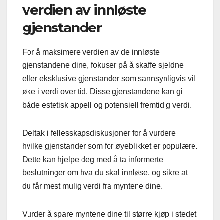
verdien av innløste
gjenstander
For å maksimere verdien av de innløste
gjenstandene dine, fokuser på å skaffe sjeldne
eller eksklusive gjenstander som sannsynligvis vil
øke i verdi over tid. Disse gjenstandene kan gi
både estetisk appell og potensiell fremtidig verdi.
Deltak i fellesskapsdiskusjoner for å vurdere
hvilke gjenstander som for øyeblikket er populære.
Dette kan hjelpe deg med å ta informerte
beslutninger om hva du skal innløse, og sikre at
du får mest mulig verdi fra myntene dine.
Vurder å spare myntene dine til større kjøp i stedet