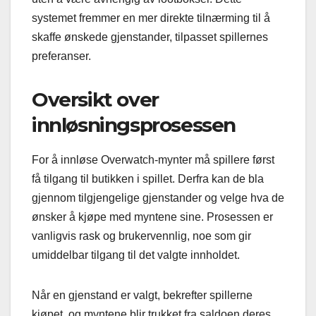
systemet fremmer en mer direkte tilnærming til å
skaffe ønskede gjenstander, tilpasset spillernes
preferanser.
Oversikt over
innløsningsprosessen
For å innløse Overwatch-mynter må spillere først
få tilgang til butikken i spillet. Derfra kan de bla
gjennom tilgjengelige gjenstander og velge hva de
ønsker å kjøpe med myntene sine. Prosessen er
vanligvis rask og brukervennlig, noe som gir
umiddelbar tilgang til det valgte innholdet.
Når en gjenstand er valgt, bekrefter spillerne
kjøpet, og myntene blir trukket fra saldoen deres.