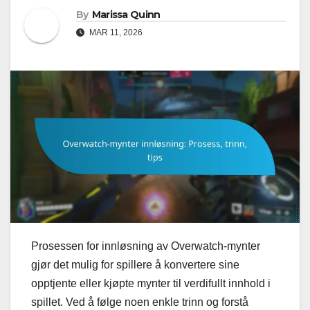
By
Marissa Quinn
MAR 11, 2026
Prosessen for innløsning av Overwatch-mynter
gjør det mulig for spillere å konvertere sine
opptjente eller kjøpte mynter til verdifullt innhold i
spillet. Ved å følge noen enkle trinn og forstå