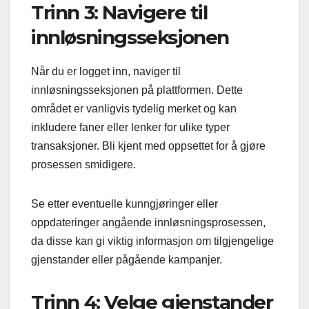
Trinn 3: Navigere til
innløsningsseksjonen
Når du er logget inn, naviger til
innløsningsseksjonen på plattformen. Dette
området er vanligvis tydelig merket og kan
inkludere faner eller lenker for ulike typer
transaksjoner. Bli kjent med oppsettet for å gjøre
prosessen smidigere.
Se etter eventuelle kunngjøringer eller
oppdateringer angående innløsningsprosessen,
da disse kan gi viktig informasjon om tilgjengelige
gjenstander eller pågående kampanjer.
Trinn 4: Velge gjenstander