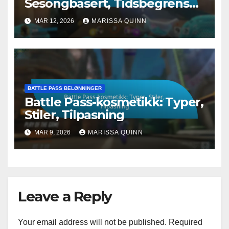
Sesongbasert, Tidsbegrenset,
Eksklusiv
MAR 12, 2026
MARISSA QUINN
BATTLE PASS BELØNNINGER
Battle Pass-kosmetikk: Typer,
Stiler, Tilpasning
MAR 9, 2026
MARISSA QUINN
Leave a Reply
Your email address will not be published.
Required