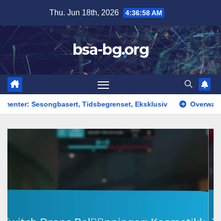
Skip
Thu. Jun 18th, 2026
4:36:59 AM
to
content
bsa-bg.org
basert, Tidsbegrenset, Eksklusiv
Overwatch Coins Gavekort