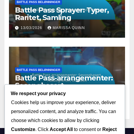
BATTLE PASS BELØNNINGER
Battle Pass Sprayer: Typer,
Raritet, Samling
13/03/2026
MARISSA QUINN
BATTLE PASS BELØNNINGER
Battle Pass-arrangementer:
Sesongbasert,
Tidsbegrenset, Eksklusiv
We respect your privacy
12/03/2026
MARISSA QUINN
Cookies help us improve your experience, deliver
personalized content, and analyze traffic. You can
choose which cookies to allow by clicking
Customize
. Click
Accept All
to consent or
Reject