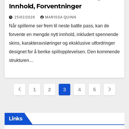
Innhold, Forventninger
25/02/2026
MARISSA QUINN
Når spillerne ser frem til neste battle pass, kan de
forvente en mengde nytt innhold, inkludert spennende
skins, karakteravsløringer og eksklusive utfordringer
designet for å berike spillopplevelsen. Den kommende
strukturen…
Posts
1
2
3
4
5
pagination
Links