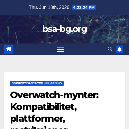
Skip
Thu. Jun 18th, 2026
4:23:25 PM
to
content
bsa-bg.org
OVERWATCH-MYNTER INNLØSNING
Overwatch-mynter:
Kompatibilitet,
plattformer,