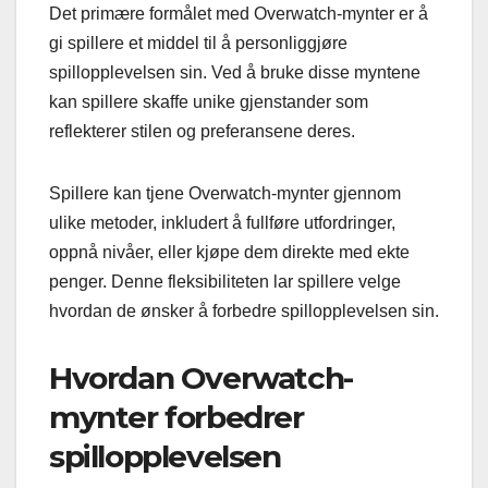
Det primære formålet med Overwatch-mynter er å
gi spillere et middel til å personliggjøre
spillopplevelsen sin. Ved å bruke disse myntene
kan spillere skaffe unike gjenstander som
reflekterer stilen og preferansene deres.
Spillere kan tjene Overwatch-mynter gjennom
ulike metoder, inkludert å fullføre utfordringer,
oppnå nivåer, eller kjøpe dem direkte med ekte
penger. Denne fleksibiliteten lar spillere velge
hvordan de ønsker å forbedre spillopplevelsen sin.
Hvordan Overwatch-
mynter forbedrer
spillopplevelsen