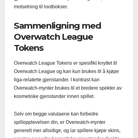
motsetning til lootbokser.
Sammenligning med
Overwatch League
Tokens
Overwatch League Tokens er spesifikt knyttet til
Overwatch League og kan kun brukes til å kjøpe
liga-relaterte gjenstander. I kontrast kan
Overwatch-mynter brukes til et bredere spekter av
kosmetiske gjenstander innen spillet.
Selv om begge valutaene kan forbedre
spillopplevelsen din, er Overwatch-mynter
generelt mer allsidige, og lar spillere kjøpe skins,