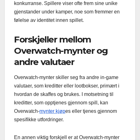
konkurranse. Spillere viser ofte frem sine unike
gjenstander under kamper, noe som fremmer en
følelse av identitet innen spillet.
Forskjeller mellom
Overwatch-mynter og
andre valutaer
Overwatch-mynter skiller seg fra andre in-game
valutaer, som kreditter eller lootbokser, primært i
hvordan de skaffes og brukes. I motsetning til
kreditter, som opptjenes gjennom spill, kan
Overwatch-
mynter kjøp
es eller tjenes gjennom
spesifikke utfordringer.
En annen viktig forskjell er at Overwatch-mynter