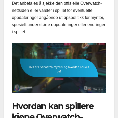
Det anbefales å sjekke den offisielle Overwatch-
nettsiden eller varsler i spillet for eventuelle
oppdateringer angående utløpspolitikk for mynter,
spesielt under større oppdateringer eller endringer
i spillet.
Hvordan kan spillere
kjøpe Overwatch-