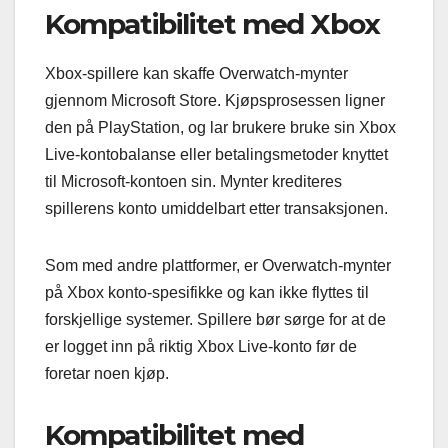
Kompatibilitet med Xbox
Xbox-spillere kan skaffe Overwatch-mynter
gjennom Microsoft Store. Kjøpsprosessen ligner
den på PlayStation, og lar brukere bruke sin Xbox
Live-kontobalanse eller betalingsmetoder knyttet
til Microsoft-kontoen sin. Mynter krediteres
spillerens konto umiddelbart etter transaksjonen.
Som med andre plattformer, er Overwatch-mynter
på Xbox konto-spesifikke og kan ikke flyttes til
forskjellige systemer. Spillere bør sørge for at de
er logget inn på riktig Xbox Live-konto før de
foretar noen kjøp.
Kompatibilitet med