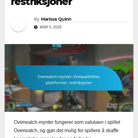
restriksjoner
By
Marissa Quinn
MAR 5, 2026
Overwatch-mynter fungerer som valutaen i spillet
Overwatch, og gjør det mulig for spillere å skaffe