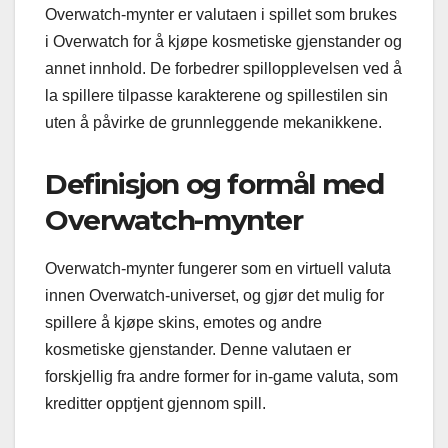
Overwatch-mynter er valutaen i spillet som brukes
i Overwatch for å kjøpe kosmetiske gjenstander og
annet innhold. De forbedrer spillopplevelsen ved å
la spillere tilpasse karakterene og spillestilen sin
uten å påvirke de grunnleggende mekanikkene.
Definisjon og formål med
Overwatch-mynter
Overwatch-mynter fungerer som en virtuell valuta
innen Overwatch-universet, og gjør det mulig for
spillere å kjøpe skins, emotes og andre
kosmetiske gjenstander. Denne valutaen er
forskjellig fra andre former for in-game valuta, som
kreditter opptjent gjennom spill.